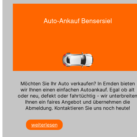
Möchten Sie Ihr Auto verkaufen? In Emden bieten
wir Ihnen einen einfachen Autoankauf. Egal ob alt
oder neu, defekt oder fahrtüchtig - wir unterbreite
Ihnen ein faires Angebot und übernehmen die
Abmeldung. Kontaktieren Sie uns noch heute!
weiterlesen