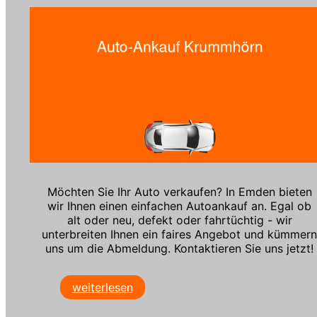
Möchten Sie Ihr Auto verkaufen? In Emden bieten
wir Ihnen einen einfachen Autoankauf an. Egal ob
alt oder neu, defekt oder fahrtüchtig - wir
unterbreiten Ihnen ein faires Angebot und kümmer
uns um die Abmeldung. Kontaktieren Sie uns jetzt!
weiterlesen