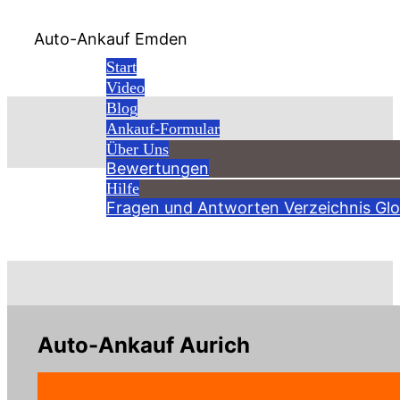
Auto-Ankauf Emden
Start
Video
Blog
Ankauf-Formular
Über Uns
Bewertungen
Hilfe
Verzeichnis
Fragen und Antworten
Verzeichnis
Glo
Auto-Ankauf Aurich